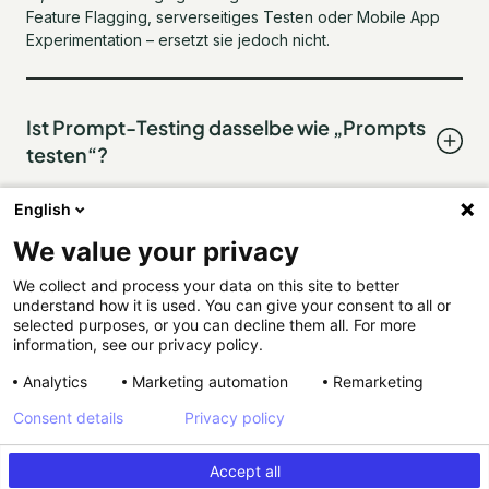
Feature Flagging, serverseitiges Testen oder Mobile App
Experimentation – ersetzt sie jedoch nicht.
Ist Prompt-Testing dasselbe wie „Prompts
testen“?
English
Nein. Prompt-basiertes Testen verwandelt einen Prompt in
ein testbares digitales Erlebnis. „Prompts testen“ bedeutet
We value your privacy
hingegen, die Prompts selbst zu optimieren – meist im
Rahmen von Backend- oder serverseitigen Experimenten.
We collect and process your data on this site to better
understand how it is used. You can give your consent to all or
Beim Prompt-Testing geht es also nicht darum, den Prompt
selected purposes, or you can decline them all. For more
zu verbessern, sondern darum, mit einem Prompt ein
information, see our privacy policy.
konkretes Frontend-Experiment zu starten.
Analytics
Marketing automation
Remarketing
Consent details
Privacy policy
Accept all