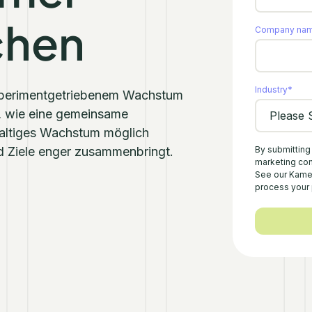
chen
Company na
Industry
*
experimentgetriebenem Wachstum
, wie eine gemeinsame
hhaltiges Wachstum möglich
d Ziele enger zusammenbringt.
By submitting
marketing com
See our Kam
process your 