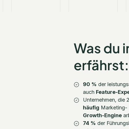
Was du i
erfährst
90 %
der leistung
auch
Feature-Exp
Unternehmen, die 
häufig
Marketing- 
Growth-Engine
arb
74 %
der Führungsk