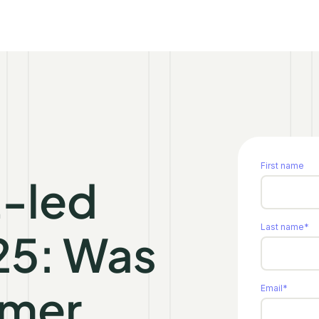
First name
-led
Last name
*
25: Was
rmer
Email
*