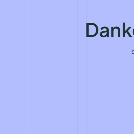
Dank
S
English