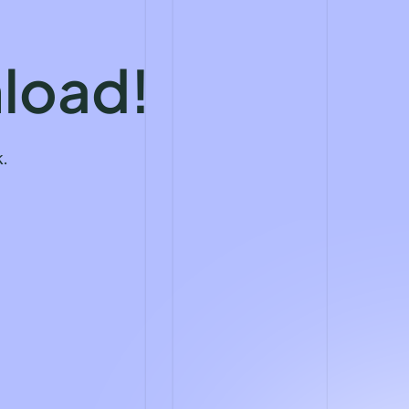
load!
k.