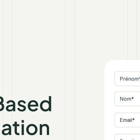
Based
ation