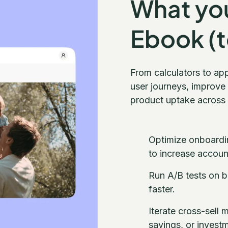
What you 
Ebook (to
From calculators to app
user journeys, improve
product uptake across 
Optimize onboarding
to increase accoun
Run A/B tests on b
faster.
Iterate cross-sell 
savings, or investm