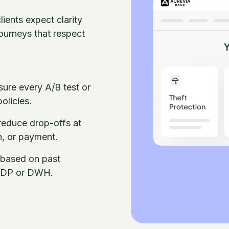
ients expect clarity
ourneys that respect
ure every A/B test or
olicies.
reduce drop-offs at
n, or payment.
 based on past
 CDP or DWH.