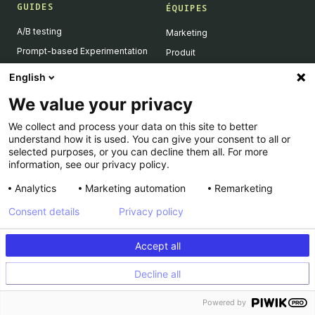
GUIDES
ÉQUIPES
A/B testing
Marketing
Prompt-based Experimentation
Produit
Feature Flagging
Développeurs
English
Personalization
We value your privacy
Feature Experimentation
We collect and process your data on this site to better
L'IA & l'A/B testing
understand how it is used. You can give your consent to all or
Client-Side vs Server-Side
selected purposes, or you can decline them all. For more
information, see our privacy policy.
Analytics
Marketing automation
Remarketing
RESSOURCES
ENTREPRISE
Consent details
Privacy policy
Success Stories
À propos
Academy
Carrière
Accept all
Dev Docs
Nous contacter
Decline all
Product Roadmap
Support
INFORMATIONS LÉGALES
Calculateur
Powered by