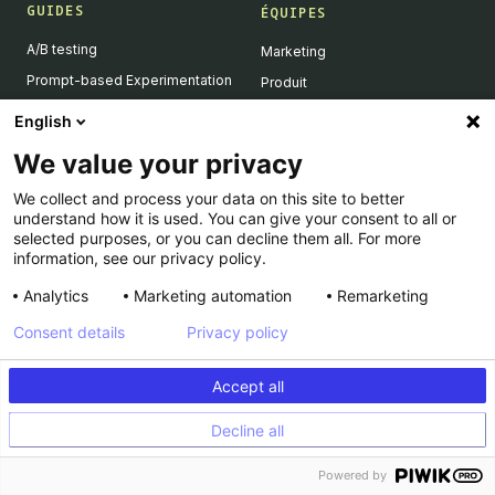
GUIDES
ÉQUIPES
A/B testing
Marketing
Prompt-based Experimentation
Produit
Feature Flagging
Développeurs
English
Personalization
We value your privacy
Feature Experimentation
We collect and process your data on this site to better
L'IA & l'A/B testing
understand how it is used. You can give your consent to all or
Client-Side vs Server-Side
selected purposes, or you can decline them all. For more
information, see our privacy policy.
Analytics
Marketing automation
Remarketing
RESSOURCES
ENTREPRISE
Consent details
Privacy policy
Success Stories
À propos
Academy
Carrière
Accept all
Dev Docs
Nous contacter
Decline all
Product Roadmap
Support
INFORMATIONS LÉGALES
Calculateur
Powered by