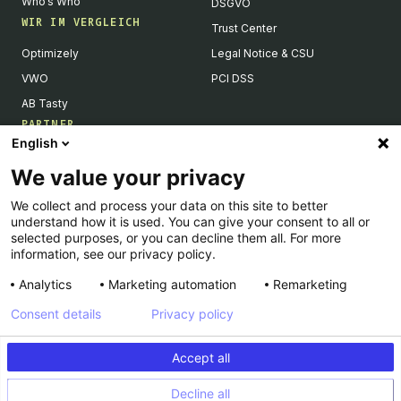
Who’s Who
DSGVO
WIR IM VERGLEICH
Trust Center
Optimizely
Legal Notice & CSU
VWO
PCI DSS
AB Tasty
PARTNER
English
Tech Partner & Integrationen
We value your privacy
Become a Partner
We collect and process your data on this site to better
Integrations Directory
understand how it is used. You can give your consent to all or
Partners Directory
selected purposes, or you can decline them all. For more
information, see our privacy policy.
Analytics
Marketing automation
Remarketing
Consent details
Privacy policy
© Kameleoon — 2026 All rights Reserved
Accept all
Impressum
Privacy Policy
Decline all
PCI DSS