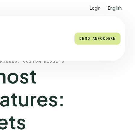
Login
English
DEMO ANFORDERN
EATURES: CUSTOM WIDGETS
most
atures:
ets