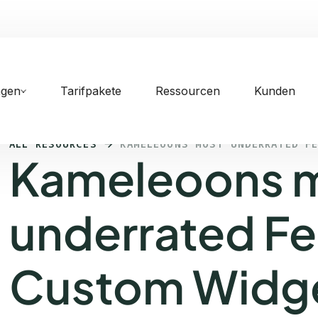
ngen
Tarifpakete
Ressourcen
Kunden
ALL RESOURCES
KAMELEOONS MOST UNDERRATED F
Kameleoons 
underrated Fe
Custom Widg