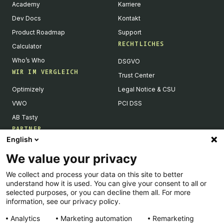
Academy
Karriere
Dev Docs
Kontakt
Product Roadmap
Support
RECHTLICHES
Calculator
Who’s Who
DSGVO
WIR IM VERGLEICH
Trust Center
Optimizely
Legal Notice & CSU
VWO
PCI DSS
AB Tasty
PARTNER
English
Tech Partner & Integrationen
We value your privacy
Become a Partner
We collect and process your data on this site to better
Integrations Directory
understand how it is used. You can give your consent to all or
Partners Directory
selected purposes, or you can decline them all. For more
information, see our privacy policy.
Analytics
Marketing automation
Remarketing