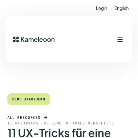
Login
English
Quick Links
Heading 2
DEMO ANFORDERN
DEMO ANFORDERN
ALL RESOURCES
11 UX-TRICKS FÜR EINE OPTIMALE MENÜLEISTE
11 UX-Tricks für eine