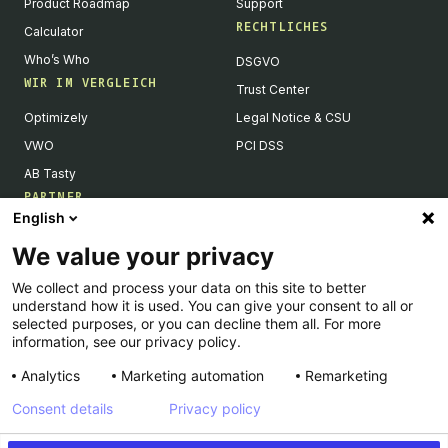
Product Roadmap
Support
RECHTLICHES
Calculator
Who’s Who
DSGVO
WIR IM VERGLEICH
Trust Center
Optimizely
Legal Notice & CSU
VWO
PCI DSS
AB Tasty
PARTNER
English
Tech Partner & Integrationen
We value your privacy
Become a Partner
We collect and process your data on this site to better
Integrations Directory
understand how it is used. You can give your consent to all or
Partners Directory
selected purposes, or you can decline them all. For more
information, see our privacy policy.
Analytics
Marketing automation
Remarketing
Consent details
Privacy policy
© Kameleoon — 2026 All rights Reserved