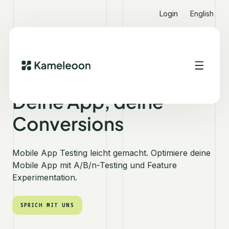
Login
English
MOBILE A/B TESTING
Deine App, deine
Conversions
Mobile App Testing leicht gemacht. Optimiere deine
Mobile App mit A/B/n-Testing und Feature
Experimentation.
SPRICH MIT UNS
SPRICH MIT UNS