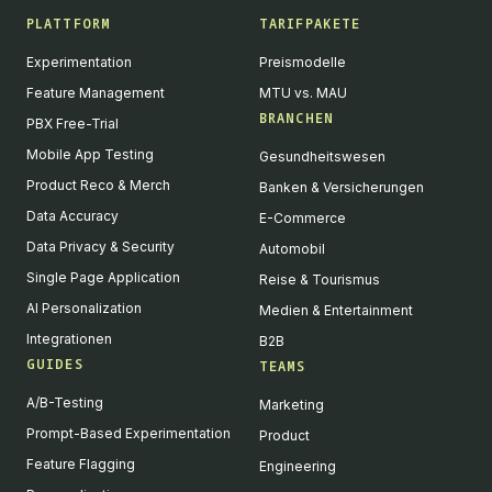
PLATTFORM
TARIFPAKETE
Experimentation
Preismodelle
Feature Management
MTU vs. MAU
BRANCHEN
PBX Free-Trial
Mobile App Testing
Gesundheitswesen
Product Reco & Merch
Banken & Versicherungen
Data Accuracy
E-Commerce
Data Privacy & Security
Automobil
Single Page Application
Reise & Tourismus
AI Personalization
Medien & Entertainment
Integrationen
B2B
GUIDES
TEAMS
A/B-Testing
Marketing
Prompt-Based Experimentation
Product
Feature Flagging
Engineering