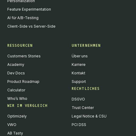
Personalization
Feature Experimentation
AI für A/B-Testing
Client-Side vs Server-Side
RESSOURCEN
UNTERNEHMEN
Customers Stories
Über uns
Academy
Karriere
Dev Docs
Kontakt
Product Roadmap
Support
RECHTLICHES
Calculator
Who’s Who
DSGVO
WIR IM VERGLEICH
Trust Center
Optimizely
Legal Notice & CSU
VWO
PCI DSS
AB Tasty