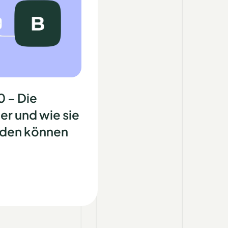
0 – Die
er und wie sie
den können