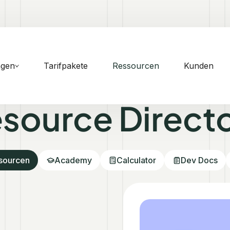
ngen
Tarifpakete
Ressourcen
Kunden
source Direct
ssourcen
Academy
Calculator
Dev Docs