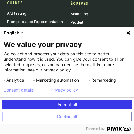
GUIDES
ÉQUIPES
A/B testing
Marketing
Prompt-based Experimentation
Produit
Feature Flagging
Développeurs
English
Personalization
We value your privacy
Feature Experimentation
We collect and process your data on this site to better
L'IA & l'A/B testing
understand how it is used. You can give your consent to all or
Client-Side vs Server-Side
selected purposes, or you can decline them all. For more
information, see our privacy policy.
Analytics
Marketing automation
Remarketing
RESSOURCES
ENTREPRISE
Consent details
Privacy policy
Success Stories
À propos
Academy
Carrière
Accept all
Dev Docs
Nous contacter
Decline all
Product Roadmap
Support
INFORMATIONS LÉGALES
Calculateur
Powered by