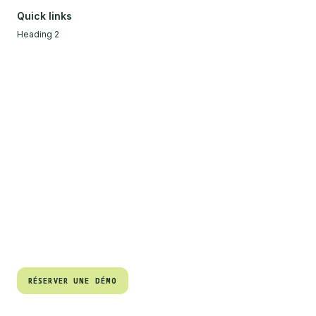
Quick links
Heading 2
RÉSERVER UNE DÉMO
RÉSERVER UNE DÉMO