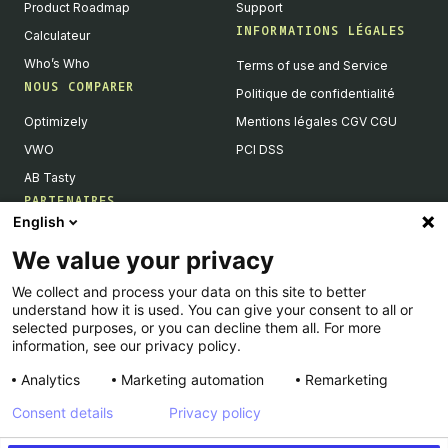
Product Roadmap
Support
INFORMATIONS LÉGALES
Calculateur
Who’s Who
Terms of use and Service
NOUS COMPARER
Politique de confidentialité
Optimizely
Mentions légales CGV CGU
VWO
PCI DSS
AB Tasty
PARTENAIRES
English
Partenaires Tech & Intégrations
We value your privacy
Devenir partenaires
We collect and process your data on this site to better
Liste de nos intégrations
understand how it is used. You can give your consent to all or
Agences Partenaires
selected purposes, or you can decline them all. For more
information, see our privacy policy.
Analytics
Marketing automation
Remarketing
Consent details
Privacy policy
© Kameleoon — 2026 All rights Reserved