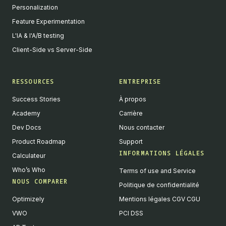
Personalization
Feature Experimentation
L'IA & l'A/B testing
Client-Side vs Server-Side
RESSOURCES
ENTREPRISE
Success Stories
À propos
Academy
Carrière
Dev Docs
Nous contacter
Product Roadmap
Support
INFORMATIONS LÉGALES
Calculateur
Who’s Who
Terms of use and Service
NOUS COMPARER
Politique de confidentialité
Optimizely
Mentions légales CGV CGU
VWO
PCI DSS