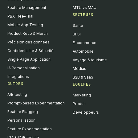
Feature Management
MTU vs MAU
SECTEURS
PBX Free-Trial
Mobile App Testing
Santé
Product Reco & Merch
BFSI
Précision des données
E-commerce
Confidentialité & Sécurité
Automobile
Single Page Application
Voyage & tourisme
IA Personalisation
Médias
Intégrations
B2B & SaaS
GUIDES
ÉQUIPES
A/B testing
Marketing
Prompt-based Experimentation
Produit
Feature Flagging
Développeurs
Personalization
Feature Experimentation
L'IA & l'A/B testing