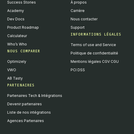
Success Stories
À propos
Academy
Carrière
Dev Docs
Nous contacter
Product Roadmap
Support
INFORMATIONS LÉGALES
Calculateur
Who’s Who
Terms of use and Service
NOUS COMPARER
Politique de confidentialité
Optimizely
Mentions légales CGV CGU
VWO
PCI DSS
AB Tasty
PARTENAIRES
English
Partenaires Tech & Intégrations
We value your privacy
Devenir partenaires
We collect and process your data on this site to better
Liste de nos intégrations
understand how it is used. You can give your consent to all or
Agences Partenaires
selected purposes, or you can decline them all. For more
information, see our privacy policy.