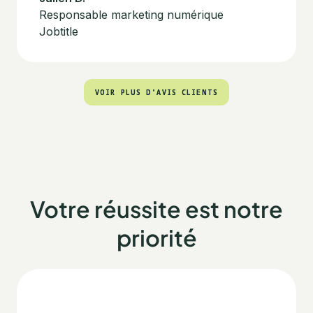
Responsable marketing numérique
Jobtitle
VOIR PLUS D'AVIS CLIENTS
VOIR PLUS D'AVIS CLIENTS
Votre réussite est notre
priorité