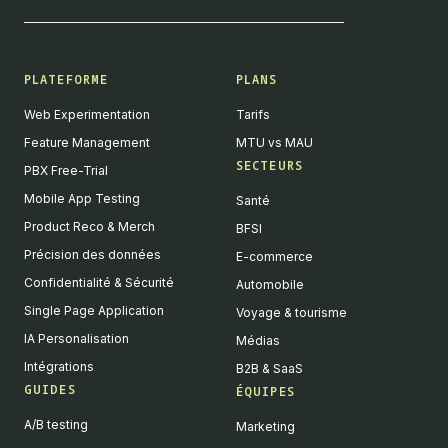
PLATEFORME
PLANS
Web Experimentation
Tarifs
Feature Management
MTU vs MAU
SECTEURS
PBX Free-Trial
Mobile App Testing
Santé
Product Reco & Merch
BFSI
Précision des données
E-commerce
Confidentialité & Sécurité
Automobile
Single Page Application
Voyage & tourisme
IA Personalisation
Médias
Intégrations
B2B & SaaS
GUIDES
ÉQUIPES
A/B testing
Marketing