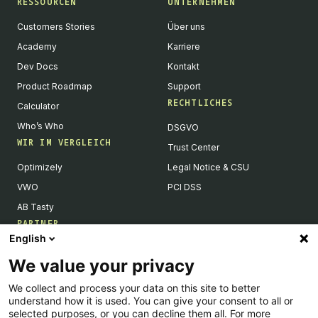
RESSOURCEN
UNTERNEHMEN
Customers Stories
Über uns
Academy
Karriere
Dev Docs
Kontakt
Product Roadmap
Support
RECHTLICHES
Calculator
Who’s Who
DSGVO
WIR IM VERGLEICH
Trust Center
Optimizely
Legal Notice & CSU
VWO
PCI DSS
AB Tasty
PARTNER
English
Tech Partner & Integrationen
We value your privacy
Become a Partner
We collect and process your data on this site to better
Integrations Directory
understand how it is used. You can give your consent to all or
Partners Directory
selected purposes, or you can decline them all. For more