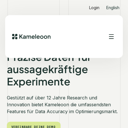
Login
English
DATA ACCURACY
Präzise Daten für
aussagekräftige
Experimente
Gestützt auf über 12 Jahre Research und
Innovation bietet Kameleoon die umfassendsten
Features für Data Accuracy im Optimierungsmarkt.
VEREINBARE DEINE DEMO
VEREINBARE DEINE DEMO