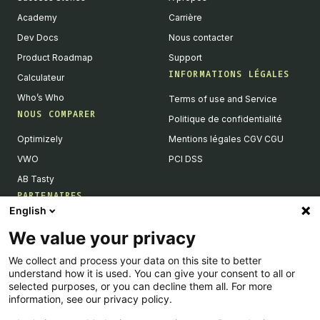
Academy
Carrière
Dev Docs
Nous contacter
Product Roadmap
Support
INFORMATIONS LÉGALES
Calculateur
Who’s Who
Terms of use and Service
NOUS COMPARER
Politique de confidentialité
Optimizely
Mentions légales CGV CGU
VWO
PCI DSS
AB Tasty
PARTENAIRES
English
Partenaires Tech & Intégrations
We value your privacy
Devenir partenaires
We collect and process your data on this site to better
Liste de nos intégrations
understand how it is used. You can give your consent to all or
Agences Partenaires
selected purposes, or you can decline them all. For more
information, see our privacy policy.