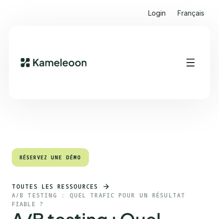
Login
Français
Sommaire
Heading 2
RÉSERVEZ UNE DÉMO
RÉSERVEZ UNE DÉMO
TOUTES LES RESSOURCES
A/B TESTING : QUEL TRAFIC POUR UN RÉSULTAT
FIABLE ?