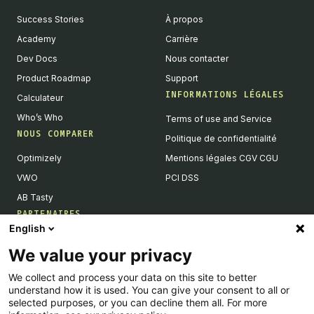
Success Stories
À propos
Academy
Carrière
Dev Docs
Nous contacter
Product Roadmap
Support
INFORMATIONS LÉGALES
Calculateur
Who’s Who
Terms of use and Service
NOUS COMPARER
Politique de confidentialité
Optimizely
Mentions légales CGV CGU
VWO
PCI DSS
AB Tasty
PARTENAIRES
English
Partenaires Tech & Intégrations
We value your privacy
Devenir partenaires
We collect and process your data on this site to better
Liste de nos intégrations
understand how it is used. You can give your consent to all or
Agences Partenaires
selected purposes, or you can decline them all. For more