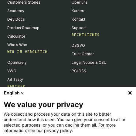
Customers Stories
Über uns
Academy
Karriere
Dev Docs
Kontakt
Product Roadmap
Support
RECHTLICHES
Calculator
Who’s Who
DSGVO
WIR IM VERGLEICH
Trust Center
Optimizely
Legal Notice & CSU
VWO
PCI DSS
AB Tasty
PARTNER
English
Tech Partner & Integrationen
We value your privacy
Become a Partner
We collect and process your data on this site to better
Integrations Directory
understand how it is used. You can give your consent to all or
Partners Directory
selected purposes, or you can decline them all. For more
information, see our privacy policy.