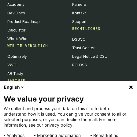
Academy
Karriere
Dev Docs
Kontakt
Product Roadmap
Support
RECHTLICHES
Calculator
Who’s Who
DSGVO
WIR IM VERGLEICH
Trust Center
Optimizely
Legal Notice & CSU
VWO
PCI DSS
AB Tasty
PARTNER
English
Tech Partner & Integrationen
We value your privacy
Become a Partner
We collect and process your data on this site to better
Integrations Directory
understand how it is used. You can give your consent to all or
Partners Directory
selected purposes, or you can decline them all. For more
information, see our privacy policy.
Analytics
Marketing automation
Remarketing