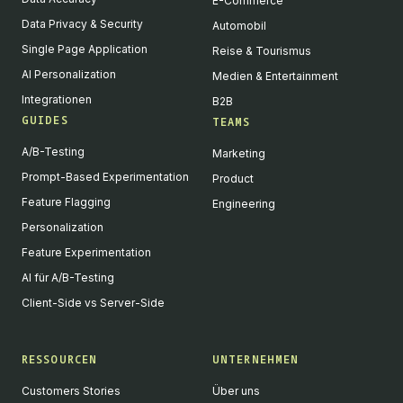
E-Commerce
Data Privacy & Security
Automobil
Single Page Application
Reise & Tourismus
AI Personalization
Medien & Entertainment
Integrationen
B2B
GUIDES
TEAMS
A/B-Testing
Marketing
Prompt-Based Experimentation
Product
Feature Flagging
Engineering
Personalization
Feature Experimentation
AI für A/B-Testing
Client-Side vs Server-Side
RESSOURCEN
UNTERNEHMEN
Customers Stories
Über uns