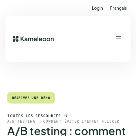
Login
Français
Sommaire
Heading 2
RÉSERVEZ UNE DÉMO
RÉSERVEZ UNE DÉMO
TOUTES LES RESSOURCES
A/B TESTING : COMMENT ÉVITER L’EFFET FLICKER
A/B testing : comment