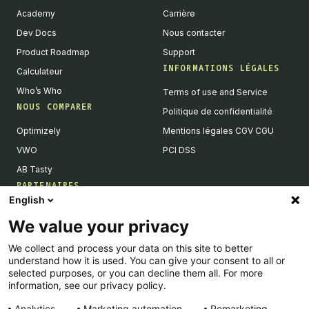
Academy
Carrière
Dev Docs
Nous contacter
Product Roadmap
Support
INFORMATIONS LÉGALES
Calculateur
Who’s Who
Terms of use and Service
NOUS COMPARER
Politique de confidentialité
Optimizely
Mentions légales CGV CGU
VWO
PCI DSS
AB Tasty
PARTENAIRES
English
Partenaires Tech & Intégrations
We value your privacy
Devenir partenaires
We collect and process your data on this site to better
Liste de nos intégrations
understand how it is used. You can give your consent to all or
Agences Partenaires
selected purposes, or you can decline them all. For more
information, see our privacy policy.
Analytics
Marketing automation
Remarketing