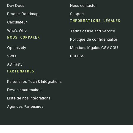
Dev Docs
Nous contacter
Product Roadmap
Support
INFORMATIONS LÉGALES
Calculateur
Who’s Who
Terms of use and Service
NOUS COMPARER
Politique de confidentialité
Optimizely
Mentions légales CGV CGU
VWO
PCI DSS
AB Tasty
PARTENAIRES
English
Partenaires Tech & Intégrations
We value your privacy
Devenir partenaires
We collect and process your data on this site to better
Liste de nos intégrations
understand how it is used. You can give your consent to all or
Agences Partenaires
selected purposes, or you can decline them all. For more
information, see our privacy policy.
Analytics
Marketing automation
Remarketing