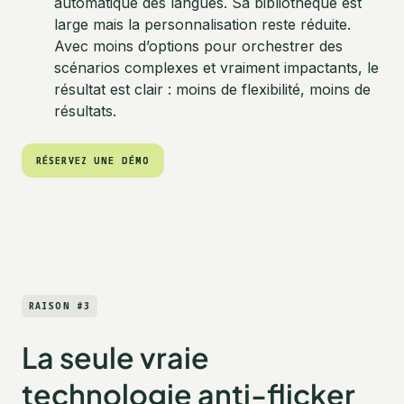
automatique des langues. Sa bibliothèque est
large mais la personnalisation reste réduite.
Avec moins d’options pour orchestrer des
scénarios complexes et vraiment impactants, le
résultat est clair : moins de flexibilité, moins de
résultats.
RÉSERVEZ UNE DÉMO
RÉSERVEZ UNE DÉMO
RAISON #3
La seule vraie
technologie anti-flicker