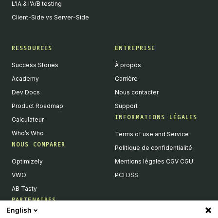
L'IA & l'A/B testing
Client-Side vs Server-Side
RESSOURCES
ENTREPRISE
Success Stories
À propos
Academy
Carrière
Dev Docs
Nous contacter
Product Roadmap
Support
INFORMATIONS LÉGALES
Calculateur
Who’s Who
Terms of use and Service
NOUS COMPARER
Politique de confidentialité
Optimizely
Mentions légales CGV CGU
VWO
PCI DSS
AB Tasty
PARTENAIRES
English
Partenaires Tech & Intégrations