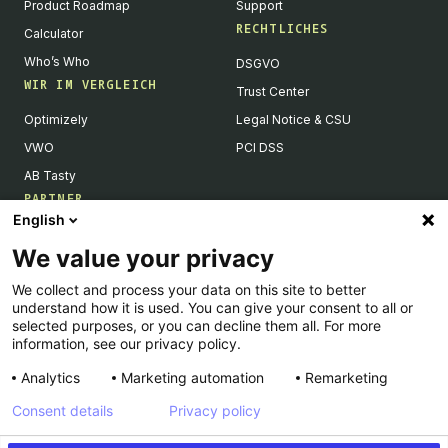
Product Roadmap
Support
RECHTLICHES
Calculator
Who’s Who
DSGVO
WIR IM VERGLEICH
Trust Center
Optimizely
Legal Notice & CSU
VWO
PCI DSS
AB Tasty
PARTNER
English
Tech Partner & Integrationen
We value your privacy
Become a Partner
We collect and process your data on this site to better
Integrations Directory
understand how it is used. You can give your consent to all or
Partners Directory
selected purposes, or you can decline them all. For more
information, see our privacy policy.
Analytics
Marketing automation
Remarketing
Consent details
Privacy policy
© Kameleoon — 2026 All rights Reserved