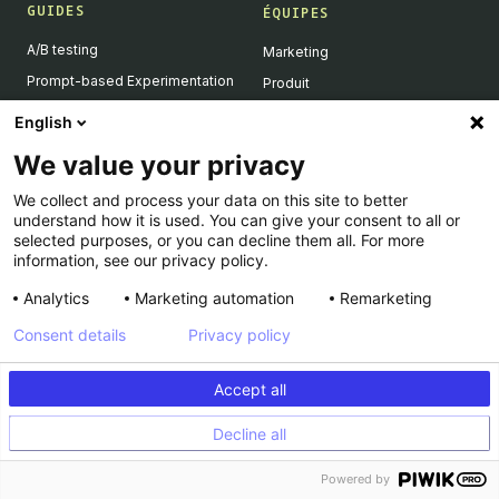
GUIDES
ÉQUIPES
A/B testing
Marketing
Prompt-based Experimentation
Produit
Feature Flagging
Développeurs
English
Personalization
We value your privacy
Feature Experimentation
We collect and process your data on this site to better
L'IA & l'A/B testing
understand how it is used. You can give your consent to all or
Client-Side vs Server-Side
selected purposes, or you can decline them all. For more
information, see our privacy policy.
Analytics
Marketing automation
Remarketing
RESSOURCES
ENTREPRISE
Consent details
Privacy policy
Success Stories
À propos
Academy
Carrière
Accept all
Dev Docs
Nous contacter
Decline all
Product Roadmap
Support
INFORMATIONS LÉGALES
Calculateur
Powered by