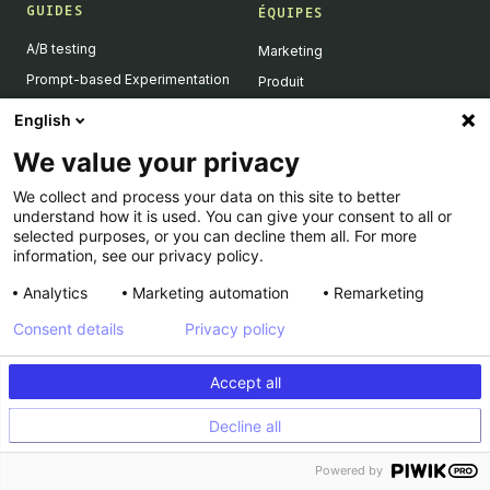
GUIDES
ÉQUIPES
A/B testing
Marketing
Prompt-based Experimentation
Produit
Feature Flagging
Développeurs
English
Personalization
We value your privacy
Feature Experimentation
We collect and process your data on this site to better
L'IA & l'A/B testing
understand how it is used. You can give your consent to all or
Client-Side vs Server-Side
selected purposes, or you can decline them all. For more
information, see our privacy policy.
Analytics
Marketing automation
Remarketing
RESSOURCES
ENTREPRISE
Consent details
Privacy policy
Success Stories
À propos
Academy
Carrière
Accept all
Dev Docs
Nous contacter
Decline all
Product Roadmap
Support
INFORMATIONS LÉGALES
Calculateur
Powered by