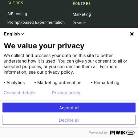
GUIDES
ÉQUIPES
A/B testing
Marketing
Prompt-based Experimentation
Produit
Feature Flagging
Développeurs
English
Personalization
We value your privacy
Feature Experimentation
We collect and process your data on this site to better
L'IA & l'A/B testing
understand how it is used. You can give your consent to all or
Client-Side vs Server-Side
selected purposes, or you can decline them all. For more
information, see our privacy policy.
Analytics
Marketing automation
Remarketing
RESSOURCES
ENTREPRISE
Consent details
Privacy policy
Success Stories
À propos
Academy
Carrière
Accept all
Dev Docs
Nous contacter
Decline all
Product Roadmap
Support
INFORMATIONS LÉGALES
Calculateur
Powered by