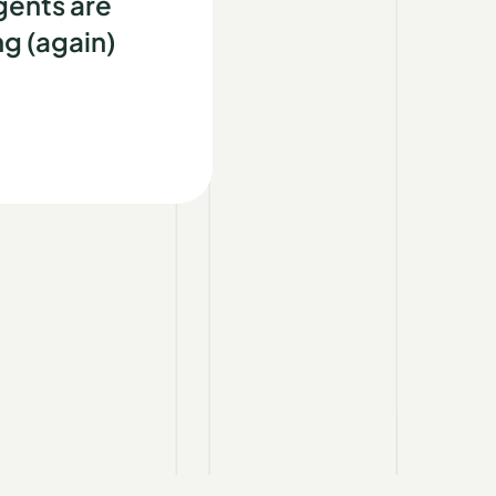
gents are
g (again)