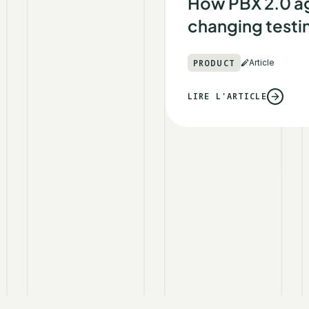
How PBX 2.0 a
changing testin
PRODUCT
Article
LIRE L'ARTICLE