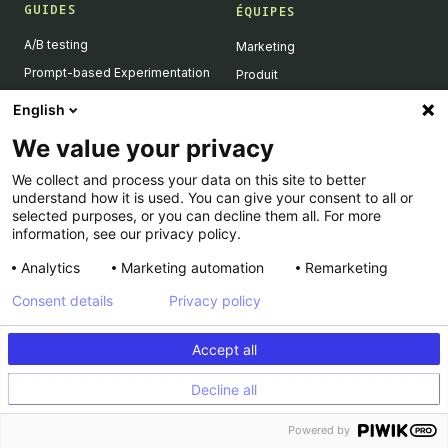
GUIDES
ÉQUIPES
A/B testing
Marketing
Prompt-based Experimentation
Produit
Feature Flagging
Développeurs
English
Personalization
We value your privacy
Feature Experimentation
We collect and process your data on this site to better
L'IA & l'A/B testing
understand how it is used. You can give your consent to all or
Client-Side vs Server-Side
selected purposes, or you can decline them all. For more
information, see our privacy policy.
Analytics
Marketing automation
Remarketing
RESSOURCES
ENTREPRISE
Consent details
Privacy policy
Success Stories
À propos
Academy
Carrière
Accept all
Dev Docs
Nous contacter
Decline all
Product Roadmap
Support
INFORMATIONS LÉGALES
Calculateur
Powered by