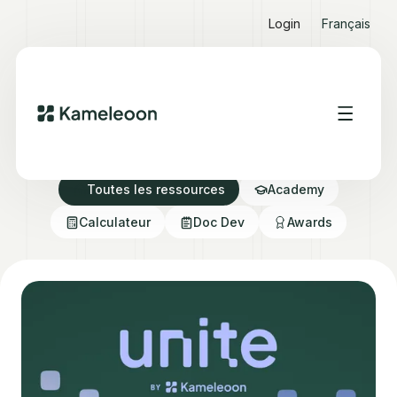
Login
Français
Ressources Hub
Toutes les ressources
Academy
Calculateur
Doc Dev
Awards
How PBX 2.0 agents are changing testing
(again)