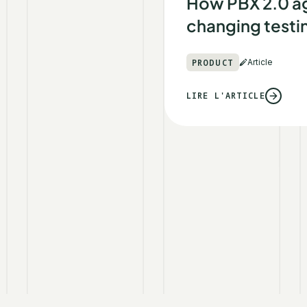
How PBX 2.0 a
changing testin
PRODUCT
Article
LIRE L'ARTICLE