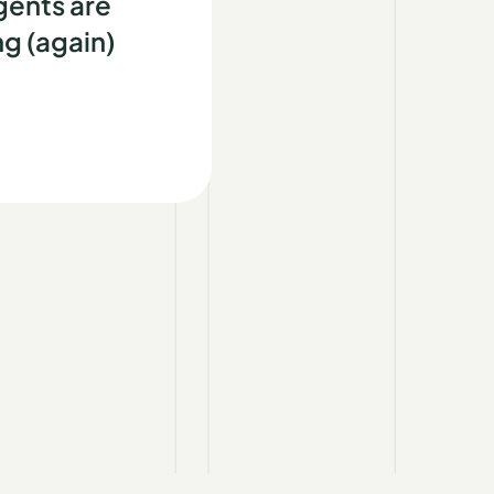
gents are
g (again)