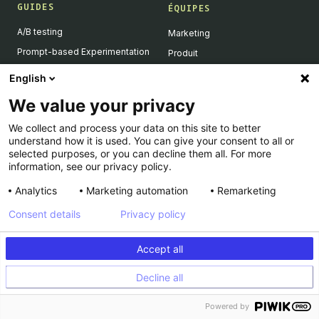
GUIDES
ÉQUIPES
A/B testing
Marketing
Prompt-based Experimentation
Produit
Feature Flagging
Développeurs
English
Personalization
We value your privacy
Feature Experimentation
We collect and process your data on this site to better
L'IA & l'A/B testing
understand how it is used. You can give your consent to all or
Client-Side vs Server-Side
selected purposes, or you can decline them all. For more
information, see our privacy policy.
Analytics
Marketing automation
Remarketing
RESSOURCES
ENTREPRISE
Consent details
Privacy policy
Success Stories
À propos
Academy
Carrière
Accept all
Dev Docs
Nous contacter
Decline all
Product Roadmap
Support
INFORMATIONS LÉGALES
Calculateur
Powered by