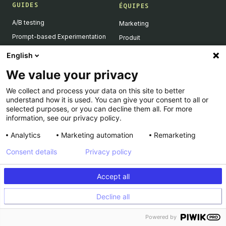
GUIDES
ÉQUIPES
A/B testing
Marketing
Prompt-based Experimentation
Produit
Feature Flagging
Développeurs
English
Personalization
We value your privacy
Feature Experimentation
We collect and process your data on this site to better
L'IA & l'A/B testing
understand how it is used. You can give your consent to all or
Client-Side vs Server-Side
selected purposes, or you can decline them all. For more
information, see our privacy policy.
Analytics
Marketing automation
Remarketing
RESSOURCES
ENTREPRISE
Consent details
Privacy policy
Success Stories
À propos
Academy
Carrière
Accept all
Dev Docs
Nous contacter
Decline all
Product Roadmap
Support
INFORMATIONS LÉGALES
Calculateur
Powered by