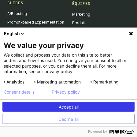
GUIDES
ÉQUIPES
A/B testing
Marketing
Prompt-based Experimentation
Produit
Feature Flagging
Développeurs
English
Personalization
We value your privacy
Feature Experimentation
We collect and process your data on this site to better
L'IA & l'A/B testing
understand how it is used. You can give your consent to all or
Client-Side vs Server-Side
selected purposes, or you can decline them all. For more
information, see our privacy policy.
Analytics
Marketing automation
Remarketing
RESSOURCES
ENTREPRISE
Consent details
Privacy policy
Success Stories
À propos
Academy
Carrière
Accept all
Dev Docs
Nous contacter
Decline all
Product Roadmap
Support
INFORMATIONS LÉGALES
Calculateur
Powered by