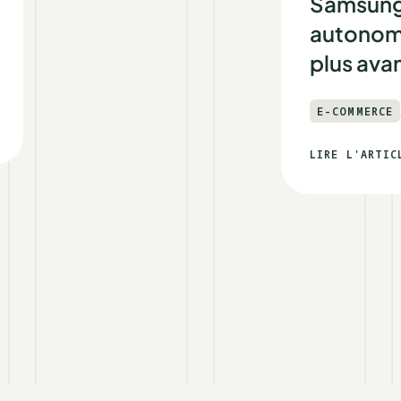
Samsung gagn
autonomie sur s
plus avancés a
E-COMMERCE
Success S
LIRE L'ARTICLE