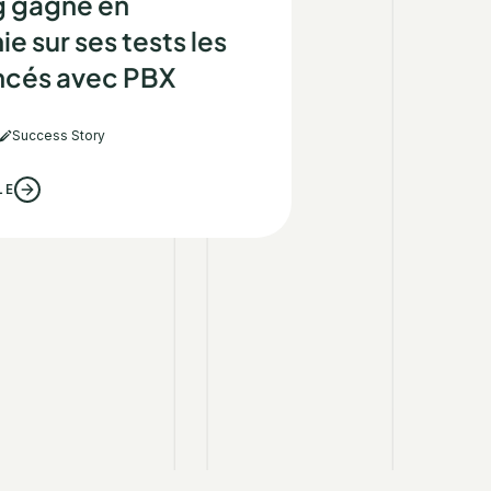
e en
es tests les
vec PBX
tory