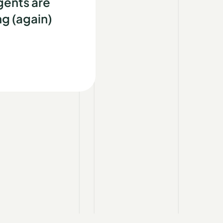
gents are
g (again)