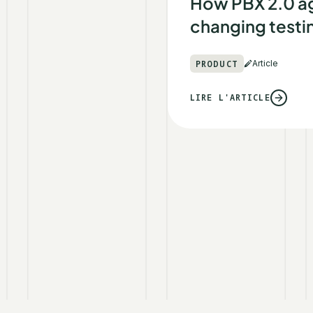
How PBX 2.0 a
changing testin
PRODUCT
Article
LIRE L'ARTICLE