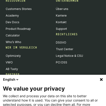
RESSOURCEN
UNTERNEHMEN
Customers Stories
Über uns
Academy
Karriere
Dev Docs
Kontakt
Product Roadmap
Support
RECHTLICHES
Calculator
Who’s Who
DSGVO
WIR IM VERGLEICH
Trust Center
Optimizely
Legal Notice & CSU
VWO
PCI DSS
AB Tasty
PARTNER
English
Tech Partner & Integrationen
We value your privacy
Become a Partner
We collect and process your data on this site to better
Integrations Directory
understand how it is used. You can give your consent to all or
Partners Directory
selected purposes, or you can decline them all. For more