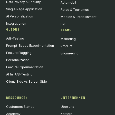
Data Privacy & Security
Automobil
Single Page Application
Reise & Tourismus
AI Personalization
Medien & Entertainment
Integrationen
B2B
GUIDES
TEAMS
A/B-Testing
Marketing
Prompt-Based Experimentation
Product
Feature Flagging
Engineering
Personalization
Feature Experimentation
AI für A/B-Testing
Client-Side vs Server-Side
RESSOURCEN
UNTERNEHMEN
Customers Stories
Über uns
Academy
Karriere