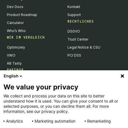
Dev Docs
Kontakt
Product Roadmap
Support
RECHTLICHES
Calculator
Who’s Who
DSGVO
WIR IM VERGLEICH
Trust Center
Optimizely
Legal Notice & CSU
VWO
PCI DSS
AB Tasty
PARTNER
English
Tech Partner & Integrationen
We value your privacy
Become a Partner
We collect and process your data on this site to better
Integrations Directory
understand how it is used. You can give your consent to all or
Partners Directory
selected purposes, or you can decline them all. For more
information, see our privacy policy.
Analytics
Marketing automation
Remarketing