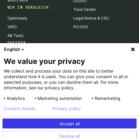
Who’s Who
DSGVO
WIR IM VERGLEICH
Trust Center
Optimizely
Legal Notice & CSU
VWO
PCI DSS
AB Tasty
PARTNER
English
Tech Partner & Integrationen
We value your privacy
Become a Partner
We collect and process your data on this site to better
Integrations Directory
understand how it is used. You can give your consent to all or
Partners Directory
selected purposes, or you can decline them all. For more
information, see our privacy policy.
Analytics
Marketing automation
Remarketing
Consent details
Privacy policy
© Kameleoon — 2026 All rights Reserved
Accept all
Impressum
Privacy Policy
Decline all
PCI DSS