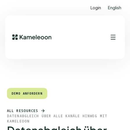
Login
English
Quick Links
Heading 2
DEMO ANFORDERN
DEMO ANFORDERN
ALL RESOURCES
DATENABGLEICH ÜBER ALLE KANÄLE HINWEG MIT
KAMELEOON