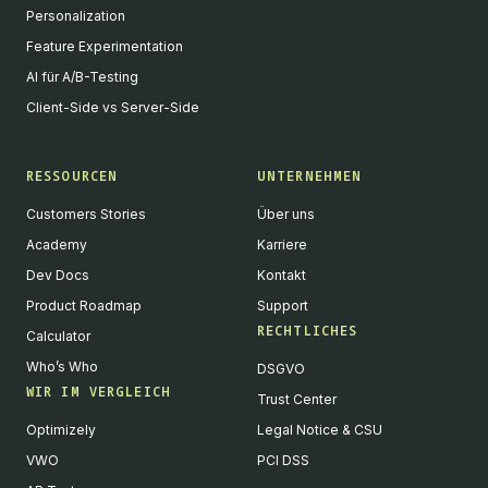
Personalization
Feature Experimentation
AI für A/B-Testing
Client-Side vs Server-Side
RESSOURCEN
UNTERNEHMEN
Customers Stories
Über uns
Academy
Karriere
Dev Docs
Kontakt
Product Roadmap
Support
RECHTLICHES
Calculator
Who’s Who
DSGVO
WIR IM VERGLEICH
Trust Center
Optimizely
Legal Notice & CSU
VWO
PCI DSS