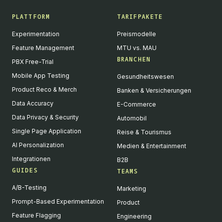
PLATTFORM
TARIFPAKETE
Experimentation
Preismodelle
Feature Management
MTU vs. MAU
BRANCHEN
PBX Free-Trial
Mobile App Testing
Gesundheitswesen
Product Reco & Merch
Banken & Versicherungen
Data Accuracy
E-Commerce
Data Privacy & Security
Automobil
Single Page Application
Reise & Tourismus
AI Personalization
Medien & Entertainment
Integrationen
B2B
GUIDES
TEAMS
A/B-Testing
Marketing
Prompt-Based Experimentation
Product
Feature Flagging
Engineering