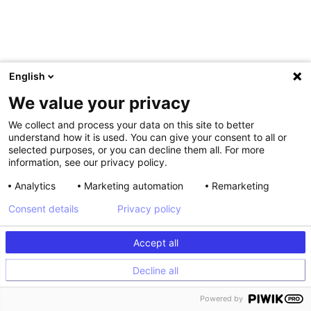
English
We value your privacy
We collect and process your data on this site to better
understand how it is used. You can give your consent to all or
selected purposes, or you can decline them all. For more
information, see our privacy policy.
Analytics
Marketing automation
Remarketing
,
Consent details
Privacy policy
3 Fallstrick Nr. 3:
Accept all
Personalisierung mit den
Decline all
falschen Tools
Powered by