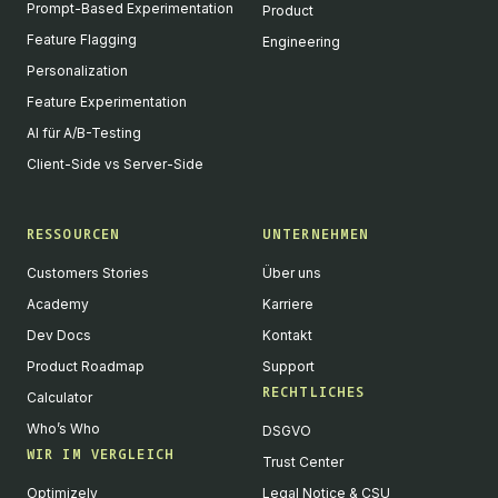
Prompt-Based Experimentation
Product
Feature Flagging
Engineering
Personalization
Feature Experimentation
AI für A/B-Testing
Client-Side vs Server-Side
RESSOURCEN
UNTERNEHMEN
Customers Stories
Über uns
Academy
Karriere
Dev Docs
Kontakt
Product Roadmap
Support
RECHTLICHES
Calculator
Who’s Who
DSGVO
WIR IM VERGLEICH
Trust Center
Optimizely
Legal Notice & CSU