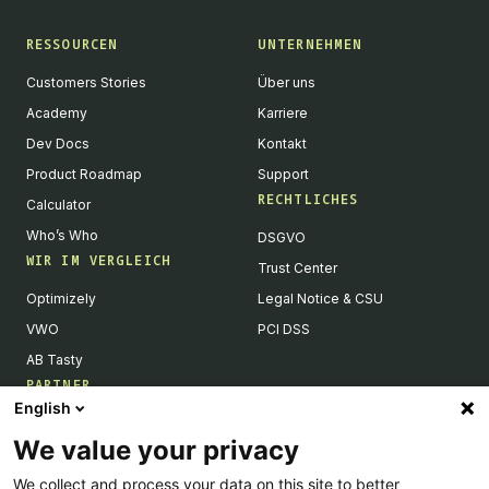
RESSOURCEN
UNTERNEHMEN
Customers Stories
Über uns
Academy
Karriere
Dev Docs
Kontakt
Product Roadmap
Support
RECHTLICHES
Calculator
Who’s Who
DSGVO
WIR IM VERGLEICH
Trust Center
Optimizely
Legal Notice & CSU
VWO
PCI DSS
AB Tasty
PARTNER
English
Tech Partner & Integrationen
We value your privacy
Become a Partner
We collect and process your data on this site to better
Integrations Directory