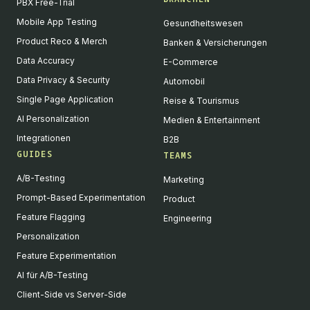
PBX Free-Trial
Mobile App Testing
Gesundheitswesen
Product Reco & Merch
Banken & Versicherungen
Data Accuracy
E-Commerce
Data Privacy & Security
Automobil
Single Page Application
Reise & Tourismus
AI Personalization
Medien & Entertainment
Integrationen
B2B
GUIDES
TEAMS
A/B-Testing
Marketing
Prompt-Based Experimentation
Product
Feature Flagging
Engineering
Personalization
Feature Experimentation
AI für A/B-Testing
Client-Side vs Server-Side