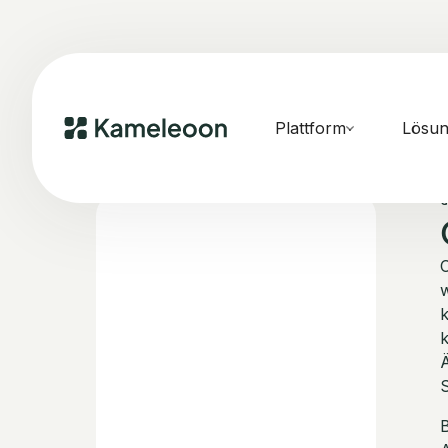
Plattform
Lösu
C
w
k
k
Ä
S
B