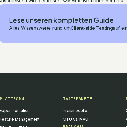
nschließend wird gemessen, wie viele Besucher:innen auf d
Lese unseren kompletten Guide
Alles Wissenswerte rund um
Client-side Testing
auf ei
PLATTFORM
TARIFPAKETE
Experimentation
Preismodelle
Feature Management
MTU vs. MAU
BRANCHEN