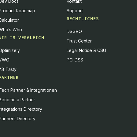
Dev Docs
Kontakt
Product Roadmap
Support
RECHTLICHES
Calculator
Who’s Who
DSGVO
WIR IM VERGLEICH
Trust Center
Optimizely
Legal Notice & CSU
VWO
PCI DSS
AB Tasty
PARTNER
Tech Partner & Integrationen
Become a Partner
Integrations Directory
Partners Directory