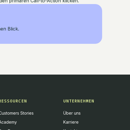
en primären Call-to-Action klicken.
nen Blick.
RESSOURCEN
UNTERNEHMEN
Customers Stories
Über uns
Academy
Karriere