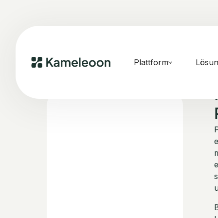
Plattform
Lösu
P
e
s
u
B