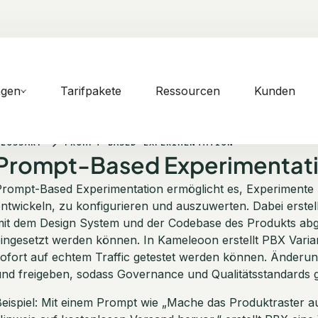
ngen
Tarifpakete
Ressourcen
Kunden
GLOSSARY
PROMPT-BASED EXPERIMENTATION
Prompt-Based Experimentat
rompt-Based Experimentation ermöglicht es, Experimente m
ntwickeln, zu konfigurieren und auszuwerten. Dabei erstell
mit dem Design System und der Codebase des Produkts abge
eingesetzt werden können. In Kameleoon erstellt PBX Vari
ofort auf echtem Traffic getestet werden können. Änderun
nd freigeben, sodass Governance und Qualitätsstandards g
eispiel: Mit einem Prompt wie „Mache das Produktraster a