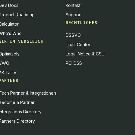
Dev Docs
Kontakt
Product Roadmap
Support
RECHTLICHES
Calculator
Who’s Who
DSGVO
WIR IM VERGLEICH
Trust Center
Optimizely
Legal Notice & CSU
VWO
PCI DSS
AB Tasty
PARTNER
Tech Partner & Integrationen
Become a Partner
Integrations Directory
Partners Directory