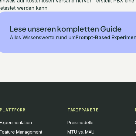
inweis auf kostenlosen Versand hervor.“ erstellt PBX eine 
etestet werden kann.
Lese unseren kompletten Guide
Alles Wissenswerte rund um
Prompt-Based Experimen
PLATTFORM
TARIFPAKETE
Experimentation
Preismodelle
Feature Management
MTU vs. MAU