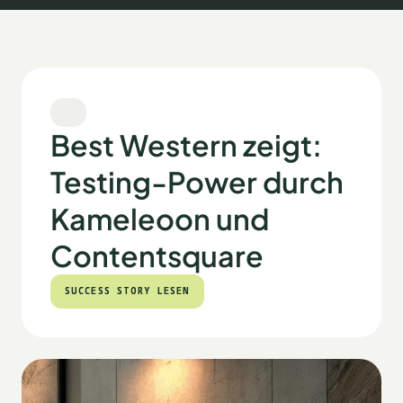
Best Western zeigt:
Testing-Power durch
Kameleoon und
Contentsquare
SUCCESS STORY LESEN
SUCCESS STORY LESEN