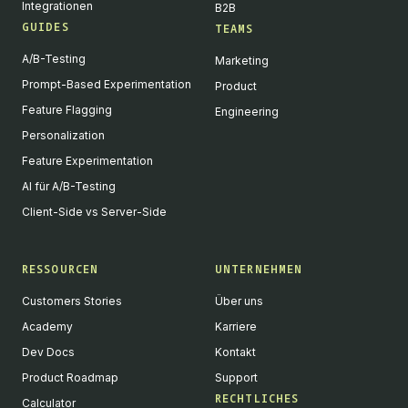
Integrationen
B2B
GUIDES
TEAMS
A/B-Testing
Marketing
Prompt-Based Experimentation
Product
Feature Flagging
Engineering
Personalization
Feature Experimentation
AI für A/B-Testing
Client-Side vs Server-Side
RESSOURCEN
UNTERNEHMEN
Customers Stories
Über uns
Academy
Karriere
Dev Docs
Kontakt
Product Roadmap
Support
RECHTLICHES
Calculator