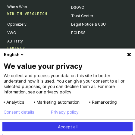
Who’s Who
DSGVO
WIR IM VERGLEICH
Trust Center
Optimizely
Legal Notice & CSU
VWO
PCI DSS
AB Tasty
PARTNER
English
Tech Partner & Integrationen
We value your privacy
Become a Partner
We collect and process your data on this site to better
Integrations Directory
understand how it is used. You can give your consent to all or
Partners Directory
selected purposes, or you can decline them all. For more
information, see our privacy policy.
Analytics
Marketing automation
Remarketing
Consent details
Privacy policy
© Kameleoon — 2026 All rights Reserved
Accept all
Impressum
Privacy Policy