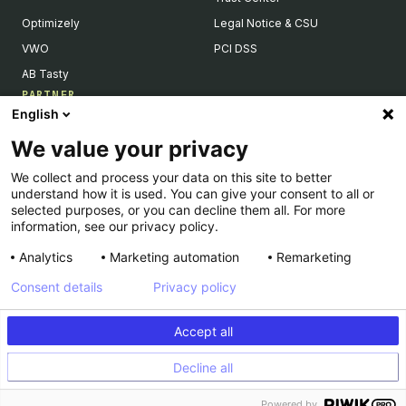
Optimizely
Legal Notice & CSU
VWO
PCI DSS
AB Tasty
PARTNER
English
Tech Partner & Integrationen
We value your privacy
Become a Partner
We collect and process your data on this site to better
Integrations Directory
understand how it is used. You can give your consent to all or
Partners Directory
selected purposes, or you can decline them all. For more
information, see our privacy policy.
Analytics
Marketing automation
Remarketing
Consent details
Privacy policy
© Kameleoon — 2026 All rights Reserved
Accept all
Impressum
Privacy Policy
Decline all
PCI DSS
Plattform Status
Powered by