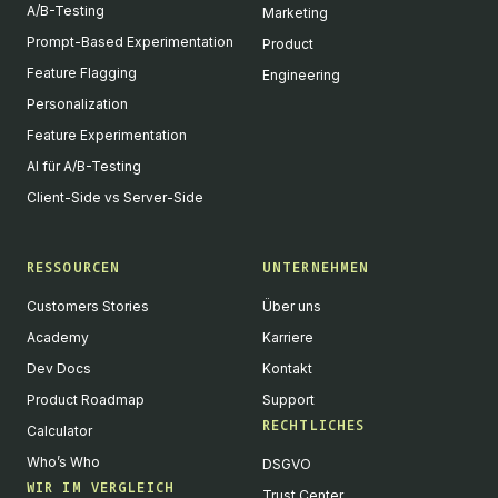
A/B-Testing
Marketing
Prompt-Based Experimentation
Product
Feature Flagging
Engineering
Personalization
Feature Experimentation
AI für A/B-Testing
Client-Side vs Server-Side
RESSOURCEN
UNTERNEHMEN
Customers Stories
Über uns
Academy
Karriere
Dev Docs
Kontakt
Product Roadmap
Support
RECHTLICHES
Calculator
Who’s Who
DSGVO
WIR IM VERGLEICH
Trust Center